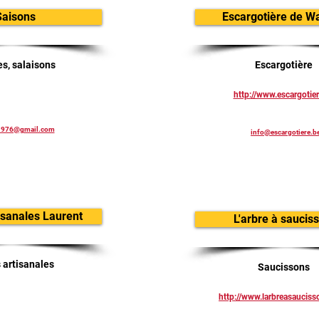
Saisons
Escargotière de W
s, salaisons
Escargotière
http://www.escargotier
1976@gmail.com
info@escargotiere.b
isanales Laurent
L'arbre à saucis
 artisanales
Saucissons
http://www.larbreasaucis