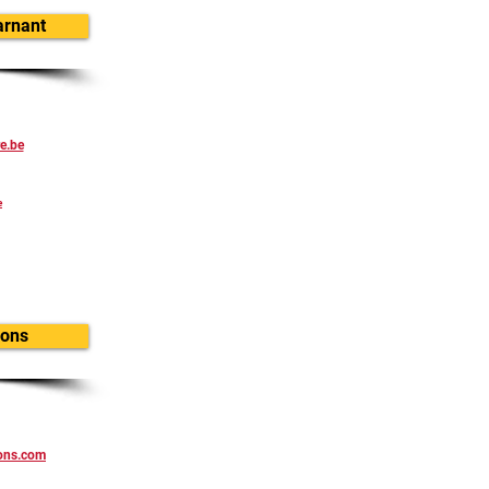
arnant
e.be
e
sons
sons.com