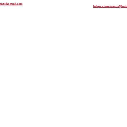
rent@hotmail.com
larbre-a-saucissons@hotm