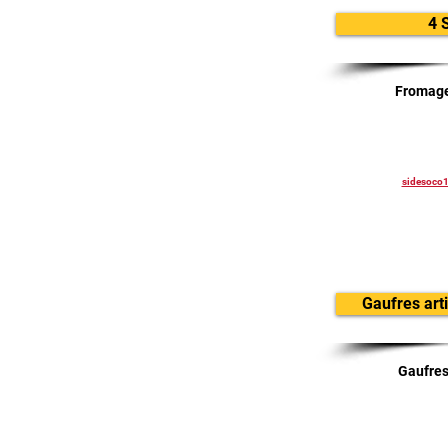
4 
Fromage
sidesoco
Gaufres art
Gaufres