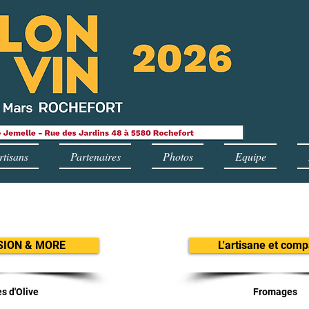
rtisans
Partenaires
Photos
Equipe
SION & MORE
L'artisane et com
es d'Olive
Fromages