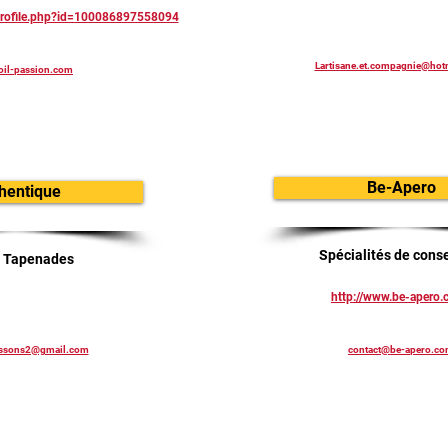
profile.php?id=100086897558094
Lartisane.et.compagnie@hot
il-passion.com
Be-Apero
thentique
Spécialités de cons
- Tapenades
http://www.be-apero
issons2@gmail.com
contact@be-apero.c