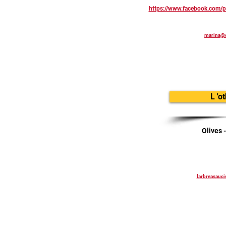
https://www.facebook.com/
marina@o
L 'o
Olives 
larbreasauc