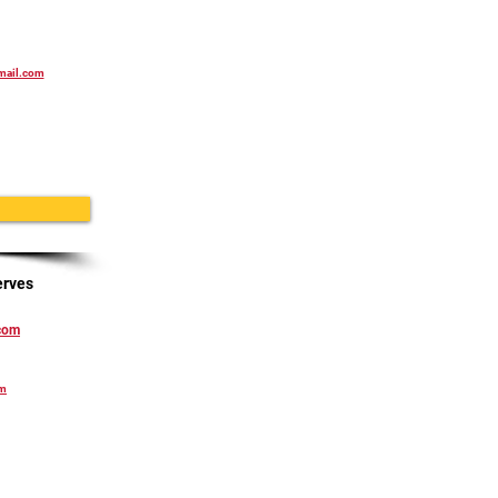
mail.com
erves
.com
om